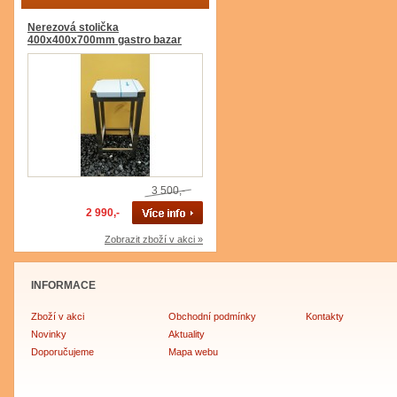
Nerezová stolička
400x400x700mm gastro bazar
3 500,-
2 990,-
Zobrazit zboží v akci »
INFORMACE
Zboží v akci
Obchodní podmínky
Kontakty
Novinky
Aktuality
Doporučujeme
Mapa webu