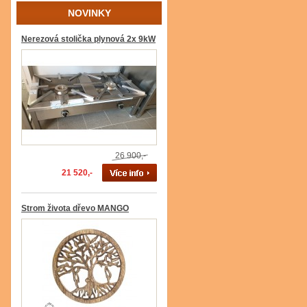
NOVINKY
Nerezová stolička plynová 2x 9kW
26 900,-
21 520,-
Strom života dřevo MANGO