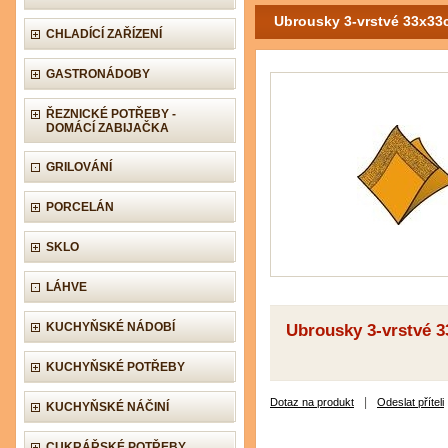
Ubrousky 3-vrstvé 33x33
CHLADÍCÍ ZAŘÍZENÍ
GASTRONÁDOBY
ŘEZNICKÉ POTŘEBY -
DOMÁCÍ ZABIJAČKA
GRILOVÁNÍ
PORCELÁN
SKLO
LÁHVE
KUCHYŇSKÉ NÁDOBÍ
Ubrousky 3-vrstvé 3
KUCHYŇSKÉ POTŘEBY
|
Dotaz na produkt
Odeslat příteli
KUCHYŇSKÉ NÁČINÍ
CUKRÁŘSKÉ POTŘEBY