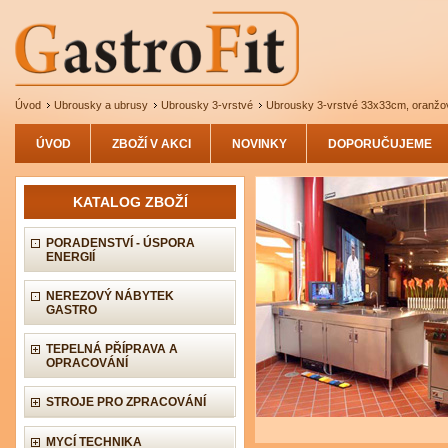
Úvod
Ubrousky a ubrusy
Ubrousky 3-vrstvé
Ubrousky 3-vrstvé 33x33cm, oranžo
ÚVOD
ZBOŽÍ V AKCI
NOVINKY
DOPORUČUJEME
KATALOG ZBOŽÍ
PORADENSTVÍ - ÚSPORA
ENERGIÍ
NEREZOVÝ NÁBYTEK
GASTRO
TEPELNÁ PŘÍPRAVA A
OPRACOVÁNÍ
STROJE PRO ZPRACOVÁNÍ
MYCÍ TECHNIKA