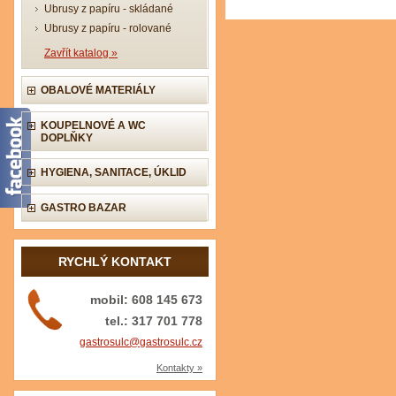
Ubrusy z papíru - skládané
Ubrusy z papíru - rolované
Zavřít katalog »
OBALOVÉ MATERIÁLY
KOUPELNOVÉ A WC
DOPLŇKY
HYGIENA, SANITACE, ÚKLID
GASTRO BAZAR
RYCHLÝ KONTAKT
mobil: 608 145 673
tel.: 317 701 778
gastrosulc@gastrosulc.cz
Kontakty »