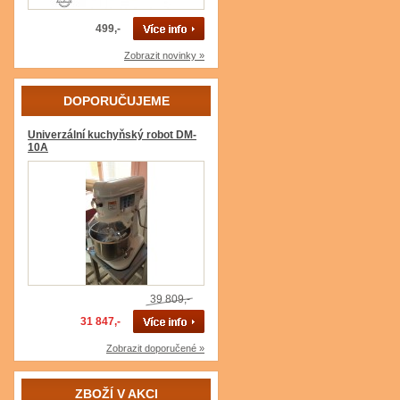
499,-
Zobrazit novinky »
DOPORUČUJEME
Univerzální kuchyňský robot DM-
10A
39 809,-
31 847,-
Zobrazit doporučené »
ZBOŽÍ V AKCI