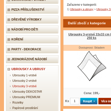
Zařazeno v kategorii:
1)
Ubrousky a ubrusy
>
Ubrousky 3
PIZZA PŘÍSLUŠENSTVÍ
DŘEVĚNÉ VÝROBKY
Další zboží z kategorie
NÁDOBÍ PRO DĚTI
Ubrousky 3-vrstvé 33x33 cm b
250 ks
KOŘENÍ
Dostupnost: Skladem
PARTY - DEKORACE
JEDNORÁZOVÉ NÁDOBÍ
UBROUSKY A UBRUSY
Ubrousky 1-vrstvé
Ubrousky 2-vrstvé
Ubrousky 3-vrstvé
Ubrousky DEKOSTAR
Cena: 199,-
Ubrousky PREMIUM
Ks
Rozetky
Papírové prostírání