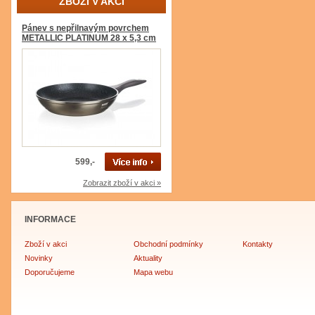
ZBOŽÍ V AKCI
Pánev s nepřilnavým povrchem
METALLIC PLATINUM 28 x 5,3 cm
599,-
Zobrazit zboží v akci »
INFORMACE
Zboží v akci
Obchodní podmínky
Kontakty
Novinky
Aktuality
Doporučujeme
Mapa webu