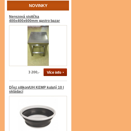
NOVINKY
Nerezová stolička
400x400x600mm gastro bazar
3 200,-
Dřez silikon/UH KEMP kulatý 10 l
skládací