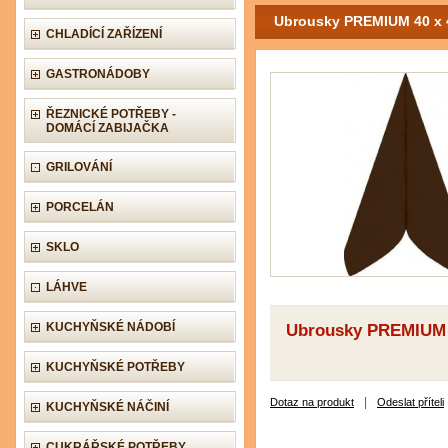
Ubrousky PREMIUM 40 x 4
CHLADÍCÍ ZAŘÍZENÍ
GASTRONÁDOBY
ŘEZNICKÉ POTŘEBY -
DOMÁCÍ ZABIJAČKA
GRILOVÁNÍ
PORCELÁN
SKLO
LÁHVE
KUCHYŇSKÉ NÁDOBÍ
Ubrousky PREMIUM 4
KUCHYŇSKÉ POTŘEBY
|
Dotaz na produkt
Odeslat příteli
KUCHYŇSKÉ NÁČINÍ
CUKRÁŘSKÉ POTŘEBY