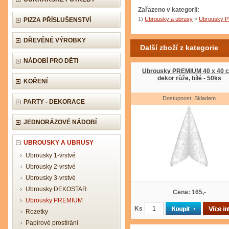
Zařazeno v kategorii:
1)
Ubrousky a ubrusy
>
Ubrousky 
PIZZA PŘÍSLUŠENSTVÍ
DŘEVĚNÉ VÝROBKY
Další zboží z kategorie
NÁDOBÍ PRO DĚTI
Ubrousky PREMIUM 40 x 40 
dekor růže, bílé - 50ks
KOŘENÍ
Dostupnost: Skladem
PARTY - DEKORACE
JEDNORÁZOVÉ NÁDOBÍ
UBROUSKY A UBRUSY
Ubrousky 1-vrstvé
Ubrousky 2-vrstvé
Ubrousky 3-vrstvé
Ubrousky DEKOSTAR
Cena: 165,-
Ubrousky PREMIUM
Ks
Rozetky
Papírové prostírání