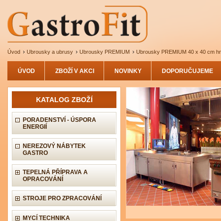
Úvod
Ubrousky a ubrusy
Ubrousky PREMIUM
Ubrousky PREMIUM 40 x 40 cm hn
ÚVOD
ZBOŽÍ V AKCI
NOVINKY
DOPORUČUJEME
KATALOG ZBOŽÍ
PORADENSTVÍ - ÚSPORA
ENERGIÍ
NEREZOVÝ NÁBYTEK
GASTRO
TEPELNÁ PŘÍPRAVA A
OPRACOVÁNÍ
STROJE PRO ZPRACOVÁNÍ
MYCÍ TECHNIKA