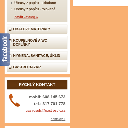
Ubrusy z papíru - skládané
Ubrusy z papíru - rolované
Zavřít katalog »
OBALOVÉ MATERIÁLY
KOUPELNOVÉ A WC
DOPLŇKY
HYGIENA, SANITACE, ÚKLID
GASTRO BAZAR
RYCHLÝ KONTAKT
mobil: 608 145 673
tel.: 317 701 778
gastrosulc@gastrosulc.cz
Kontakty »