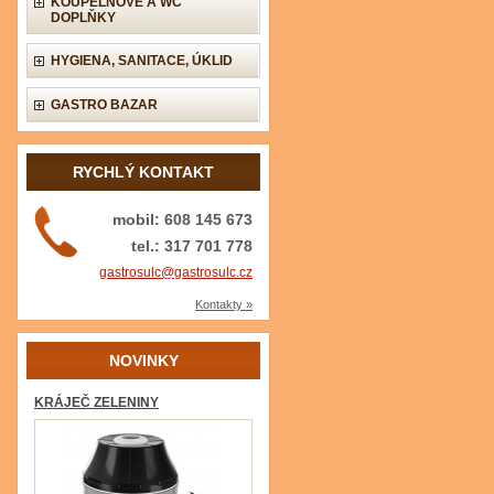
KOUPELNOVÉ A WC
DOPLŇKY
HYGIENA, SANITACE, ÚKLID
GASTRO BAZAR
RYCHLÝ KONTAKT
mobil: 608 145 673
tel.: 317 701 778
gastrosulc@gastrosulc.cz
Kontakty »
NOVINKY
KRÁJEČ ZELENINY