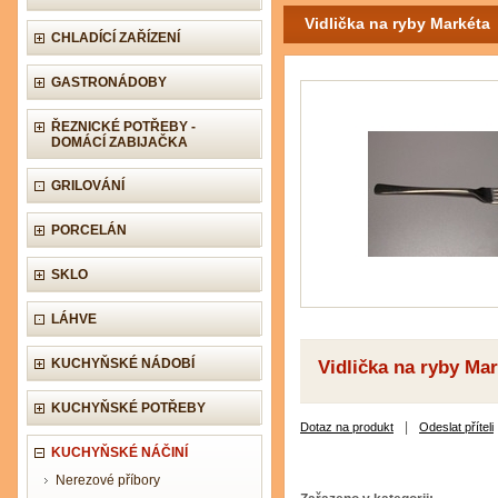
Vidlička na ryby Markéta
CHLADÍCÍ ZAŘÍZENÍ
GASTRONÁDOBY
ŘEZNICKÉ POTŘEBY -
DOMÁCÍ ZABIJAČKA
GRILOVÁNÍ
PORCELÁN
SKLO
LÁHVE
KUCHYŇSKÉ NÁDOBÍ
Vidlička na ryby Ma
KUCHYŇSKÉ POTŘEBY
|
Dotaz na produkt
Odeslat příteli
KUCHYŇSKÉ NÁČINÍ
Nerezové příbory