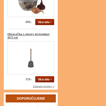
499,-
Obracečka s otvory termoplast
34,5 cm
119,-
Zobrazit novinky »
DOPORUČUJEME