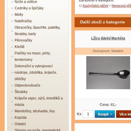
Zařazeno v kategorii:
Nože a vidlice
1)
Kuchyňské náčiní
>
Nerezové pří
Cedníky a špičáky
Metly
Naběračky
Další zboží z kategorie
Obracečky, špachtle, patetky,
škrabky, karty
Lžíce jídelní Markéta
Pěnovačky
Kleště
Dostupnost: Skladem
Paličky na maso, jehly,
tenderizery
Dekorační a vykrajovací
nástroje, zdobítka, kráječe,
děličky
Odpeckovávače
Škrabky
Kráječe vajec, sýrů, knedlíků a
másla
Cena: 41,-
Mandolíny, struhadla, lisy
Ks
Kopista
Ostatní
Stojany na nože, magnetické