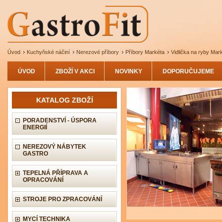
Úvod
Kuchyňské náčiní
Nerezové příbory
Příbory Markéta
Vidlička na ryby Mar
ÚVOD
ZBOŽÍ V AKCI
NOVINKY
DOPORUČUJEME
KATALOG ZBOŽÍ
PORADENSTVÍ - ÚSPORA
ENERGIÍ
NEREZOVÝ NÁBYTEK
GASTRO
TEPELNÁ PŘÍPRAVA A
OPRACOVÁNÍ
STROJE PRO ZPRACOVÁNÍ
MYCÍ TECHNIKA