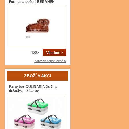
Forma na pečení BERÁNEK
456,-
Zobrazit doporučené »
ZBOŽÍ V AKCI
Party box CULINARIA 2x 7 l s
držadly, mix barev