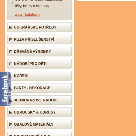
lišty, brusy a brousky
Zavřít katalog »
CUKRÁŘSKÉ POTŘEBY
PIZZA PŘÍSLUŠENSTVÍ
DŘEVĚNÉ VÝROBKY
NÁDOBÍ PRO DĚTI
KOŘENÍ
PARTY - DEKORACE
JEDNORÁZOVÉ NÁDOBÍ
UBROUSKY A UBRUSY
OBALOVÉ MATERIÁLY