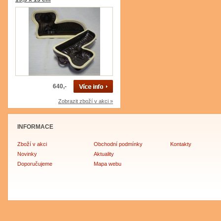
640,-
Zobrazit zboží v akci »
INFORMACE
Zboží v akci
Obchodní podmínky
Kontakty
Novinky
Aktuality
Doporučujeme
Mapa webu