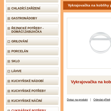
Vykrajovačka na koblihy
CHLADÍCÍ ZAŘÍZENÍ
GASTRONÁDOBY
ŘEZNICKÉ POTŘEBY -
DOMÁCÍ ZABIJAČKA
GRILOVÁNÍ
PORCELÁN
SKLO
LÁHVE
KUCHYŇSKÉ NÁDOBÍ
Vykrajovačka na ko
KUCHYŇSKÉ POTŘEBY
|
Dotaz na produkt
Odeslat příteli
KUCHYŇSKÉ NÁČINÍ
CUKRÁŘSKÉ POTŘEBY