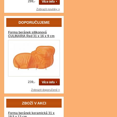
299,-
Zobrazit novinky »
DOPORUČUJEME
Forma beránek silikonová
CULINARIA Red 31 x 16 x 9 cm
239,-
Zobrazit doporučené »
ZBOŽÍ V AKCI
Forma beránek keramická 31 x
19,5 x 13 cm