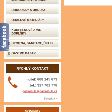
JEDNORÁZOVÉ NÁDOBÍ
UBROUSKY A UBRUSY
OBALOVÉ MATERIÁLY
KOUPELNOVÉ A WC
DOPLŇKY
HYGIENA, SANITACE, ÚKLID
GASTRO BAZAR
RYCHLÝ KONTAKT
mobil: 608 145 673
tel.: 317 701 778
gastrosulc@gastrosulc.cz
Kontakty »
NOVINKY