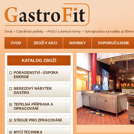
Úvod
Cukrářské potřeby
Pečící a dortové formy
Vykrajovačka na koblihy pr.80mm
ÚVOD
ZBOŽÍ V AKCI
NOVINKY
DOPORUČUJEME
KATALOG ZBOŽÍ
PORADENSTVÍ - ÚSPORA
ENERGIÍ
NEREZOVÝ NÁBYTEK
GASTRO
TEPELNÁ PŘÍPRAVA A
OPRACOVÁNÍ
STROJE PRO ZPRACOVÁNÍ
MYCÍ TECHNIKA