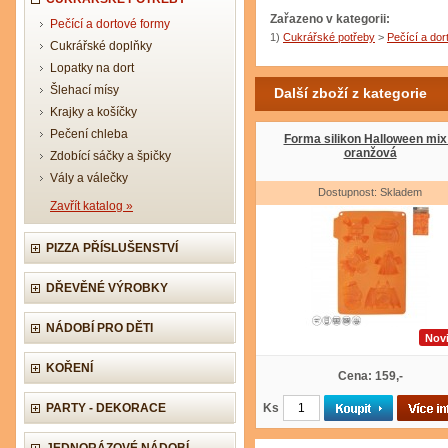
Zařazeno v kategorii:
Pečící a dortové formy
1)
Cukrářské potřeby
>
Pečící a dor
Cukrářské doplňky
Lopatky na dort
Šlehací mísy
Další zboží z kategorie
Krajky a košíčky
Pečení chleba
Forma silikon Halloween mix
oranžová
Zdobící sáčky a špičky
Vály a válečky
Dostupnost: Skladem
Zavřít katalog »
PIZZA PŘÍSLUŠENSTVÍ
DŘEVĚNÉ VÝROBKY
NÁDOBÍ PRO DĚTI
Nov
KOŘENÍ
Cena: 159,-
PARTY - DEKORACE
Ks