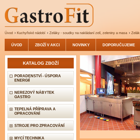
Úvod
Kuchyňské nádobí
Zeláky - soudky na nakládaní zelí, zeleniny a masa
Zelák
ÚVOD
ZBOŽÍ V AKCI
NOVINKY
DOPORUČUJEME
KATALOG ZBOŽÍ
PORADENSTVÍ - ÚSPORA
ENERGIÍ
NEREZOVÝ NÁBYTEK
GASTRO
TEPELNÁ PŘÍPRAVA A
OPRACOVÁNÍ
STROJE PRO ZPRACOVÁNÍ
MYCÍ TECHNIKA