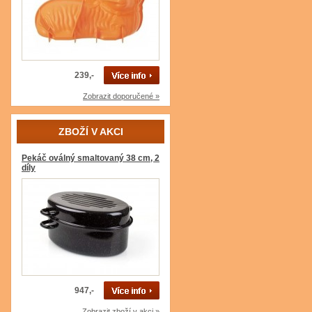
239,-
Zobrazit doporučené »
ZBOŽÍ V AKCI
Pekáč oválný smaltovaný 38 cm, 2
díly
947,-
Zobrazit zboží v akci »