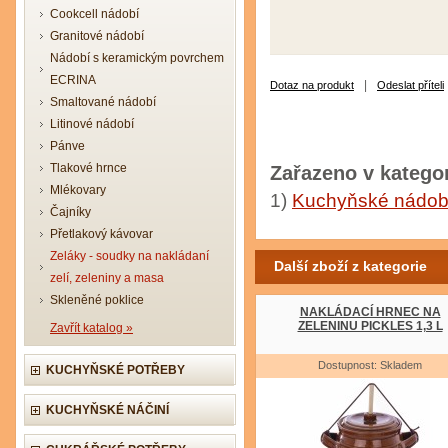
Cookcell nádobí
Granitové nádobí
Nádobí s keramickým povrchem
ECRINA
|
Dotaz na produkt
Odeslat příteli
Smaltované nádobí
Litinové nádobí
Pánve
Tlakové hrnce
Zařazeno v kategor
Mlékovary
1)
Kuchyňské nádob
Čajníky
Přetlakový kávovar
Zeláky - soudky na nakládaní
Další zboží z kategorie
zelí, zeleniny a masa
Skleněné poklice
NAKLÁDACÍ HRNEC NA
ZELENINU PICKLES 1,3 L
Zavřít katalog »
Dostupnost: Skladem
KUCHYŇSKÉ POTŘEBY
KUCHYŇSKÉ NÁČINÍ