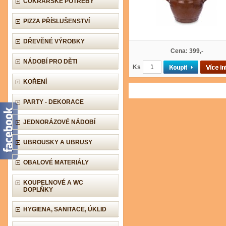
CUKRÁŘSKÉ POTŘEBY
PIZZA PŘÍSLUŠENSTVÍ
DŘEVĚNÉ VÝROBKY
Cena: 399,-
NÁDOBÍ PRO DĚTI
Ks
KOŘENÍ
PARTY - DEKORACE
JEDNORÁZOVÉ NÁDOBÍ
UBROUSKY A UBRUSY
OBALOVÉ MATERIÁLY
KOUPELNOVÉ A WC
DOPLŇKY
HYGIENA, SANITACE, ÚKLID