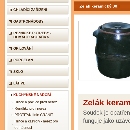
Zelák keramický 30 l
CHLADÍCÍ ZAŘÍZENÍ
GASTRONÁDOBY
ŘEZNICKÉ POTŘEBY -
DOMÁCÍ ZABIJAČKA
GRILOVÁNÍ
PORCELÁN
SKLO
LÁHVE
KUCHYŇSKÉ NÁDOBÍ
Zelák keram
Hrnce a poklice profi nerez
Rendlíky profi nerez
Soudek je opatřen
PROTITAN linie GRANIT
funguje jako uzávě
Hrnce a kastroly - nerez pro
domácnost