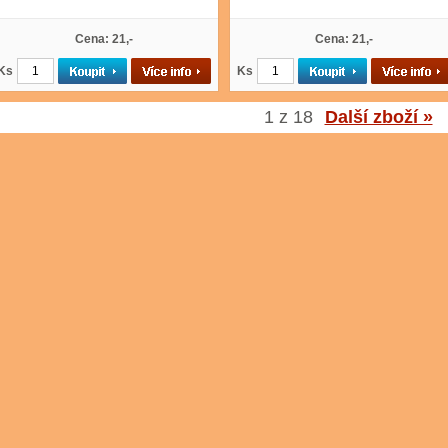
Cena: 21,-
Cena: 21,-
Ks
Ks
1 z 18
Další zboží »