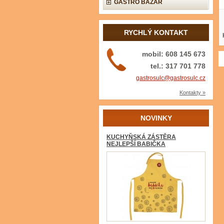
GASTRO BAZAR
RYCHLÝ KONTAKT
mobil: 608 145 673
tel.: 317 701 778
gastrosulc@gastrosulc.cz
Kontakty »
NOVINKY
KUCHYŇSKÁ ZÁSTĚRA
NEJLEPŠÍ BABIČKA