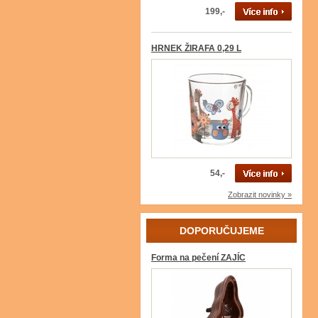
199,-
HRNEK ŽIRAFA 0,29 L
54,-
Zobrazit novinky »
DOPORUČUJEME
Forma na pečení ZAJÍC