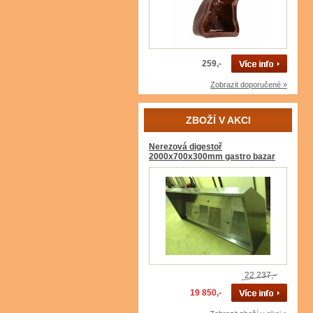
259,-
Zobrazit doporučené »
ZBOŽÍ V AKCI
Nerezová digestoř
2000x700x300mm gastro bazar
22 237,-
19 850,-