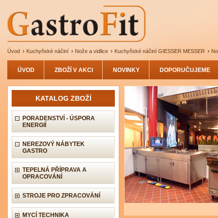
Úvod
Kuchyňské náčiní
Nože a vidlice
Kuchyňské náčiní GIESSER MESSER
No
ÚVOD
ZBOŽÍ V AKCI
NOVINKY
DOPORUČUJEME
KATALOG ZBOŽÍ
PORADENSTVÍ - ÚSPORA
ENERGIÍ
NEREZOVÝ NÁBYTEK
GASTRO
TEPELNÁ PŘÍPRAVA A
OPRACOVÁNÍ
STROJE PRO ZPRACOVÁNÍ
MYCÍ TECHNIKA