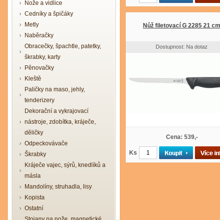
Nože a vidlice
Cedníky a špičáky
Metly
Nůž filetovací G 2285 21 c
Naběračky
Obracečky, špachtle, patetky,
Dostupnost: Na dotaz
škrabky, karty
Pěnovačky
Kleště
Paličky na maso, jehly,
tenderizery
Dekorační a vykrajovací
nástroje, zdobítka, kráječe,
děličky
Cena: 539,-
Odpeckovávače
Ks
Škrabky
Kráječe vajec, sýrů, knedlíků a
másla
Mandolíny, struhadla, lisy
Kopista
Ostatní
Stojany na nože, magnetické