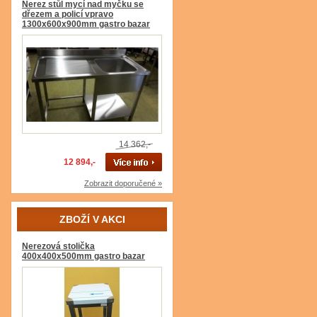
Nerez stůl mycí nad myčku se
dřezem a policí vpravo
1300x600x900mm gastro bazar
14 362,-
12 894,-
Zobrazit doporučené »
ZBOŽÍ V AKCI
Nerezová stolička
400x400x500mm gastro bazar