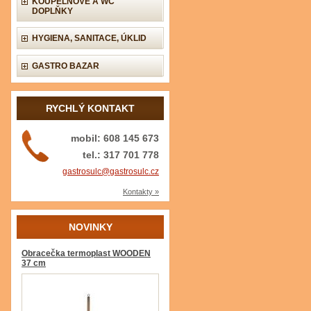
KOUPELNOVÉ A WC
DOPLŇKY
HYGIENA, SANITACE, ÚKLID
GASTRO BAZAR
RYCHLÝ KONTAKT
mobil: 608 145 673
tel.: 317 701 778
gastrosulc@gastrosulc.cz
Kontakty »
NOVINKY
Obracečka termoplast WOODEN
37 cm