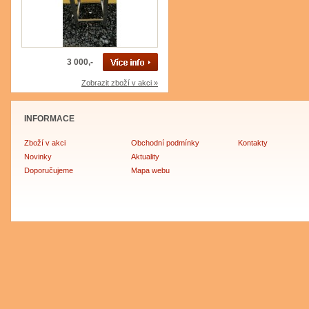
3 000,-
Zobrazit zboží v akci »
INFORMACE
Zboží v akci
Obchodní podmínky
Kontakty
Novinky
Aktuality
Doporučujeme
Mapa webu