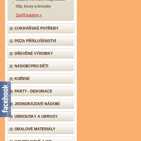
lišty, brusy a brousky
Zavřít katalog »
CUKRÁŘSKÉ POTŘEBY
PIZZA PŘÍSLUŠENSTVÍ
DŘEVĚNÉ VÝROBKY
NÁDOBÍ PRO DĚTI
KOŘENÍ
PARTY - DEKORACE
JEDNORÁZOVÉ NÁDOBÍ
UBROUSKY A UBRUSY
OBALOVÉ MATERIÁLY