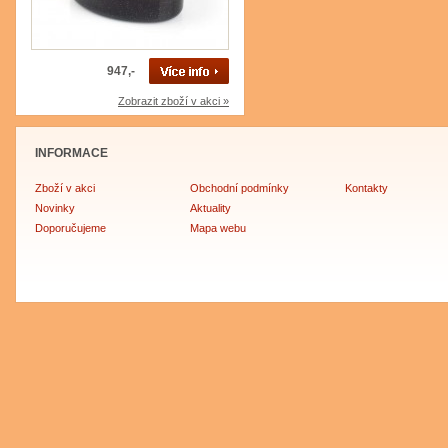
947,-
Zobrazit zboží v akci »
INFORMACE
Zboží v akci
Obchodní podmínky
Kontakty
Novinky
Aktuality
Doporučujeme
Mapa webu