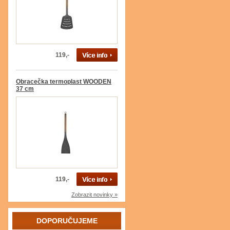
119,-
Obracečka termoplast WOODEN
37 cm
119,-
Zobrazit novinky »
DOPORUČUJEME