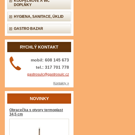
KOUPELNOVÉ A WC
DOPLŇKY
HYGIENA, SANITACE, ÚKLID
GASTRO BAZAR
RYCHLÝ KONTAKT
mobil: 608 145 673
tel.: 317 701 778
gastrosulc@gastrosulc.cz
Kontakty »
NOVINKY
Obracečka s otvory termoplast
34,5 cm