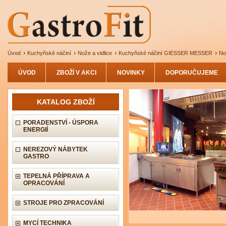
Úvod
Kuchyňské náčiní
Nože a vidlice
Kuchyňské náčiní GIESSER MESSER
No
ÚVOD
ZBOŽÍ V AKCI
NOVINKY
DOPORUČUJEME
KATALOG ZBOŽÍ
PORADENSTVÍ - ÚSPORA
ENERGIÍ
NEREZOVÝ NÁBYTEK
GASTRO
TEPELNÁ PŘÍPRAVA A
OPRACOVÁNÍ
STROJE PRO ZPRACOVÁNÍ
MYCÍ TECHNIKA