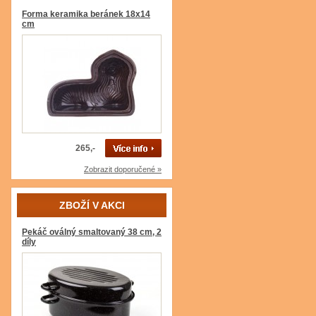
Forma keramika beránek 18x14
cm
265,-
Zobrazit doporučené »
ZBOŽÍ V AKCI
Pekáč oválný smaltovaný 38 cm, 2
díly