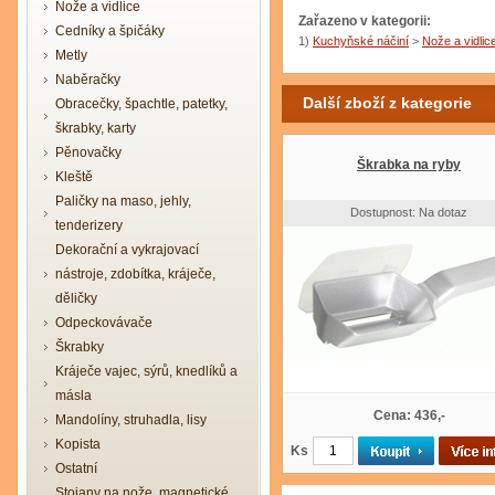
Nože a vidlice
Zařazeno v kategorii:
Cedníky a špičáky
1)
Kuchyňské náčiní
>
Nože a vidlic
Metly
Naběračky
Další zboží z kategorie
Obracečky, špachtle, patetky,
škrabky, karty
Pěnovačky
Škrabka na ryby
Kleště
Paličky na maso, jehly,
Dostupnost: Na dotaz
tenderizery
Dekorační a vykrajovací
nástroje, zdobítka, kráječe,
děličky
Odpeckovávače
Škrabky
Kráječe vajec, sýrů, knedlíků a
másla
Cena: 436,-
Mandolíny, struhadla, lisy
Kopista
Ks
Ostatní
Stojany na nože, magnetické