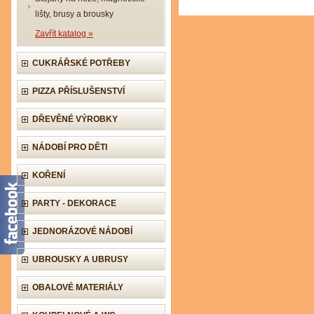
lišty, brusy a brousky
Zavřít katalog »
CUKRÁŘSKÉ POTŘEBY
PIZZA PŘÍSLUŠENSTVÍ
DŘEVĚNÉ VÝROBKY
NÁDOBÍ PRO DĚTI
KOŘENÍ
PARTY - DEKORACE
JEDNORÁZOVÉ NÁDOBÍ
UBROUSKY A UBRUSY
OBALOVÉ MATERIÁLY