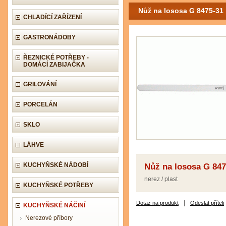
Nůž na lososa G 8475-31
CHLADÍCÍ ZAŘÍZENÍ
GASTRONÁDOBY
ŘEZNICKÉ POTŘEBY -
DOMÁCÍ ZABIJAČKA
GRILOVÁNÍ
PORCELÁN
SKLO
LÁHVE
KUCHYŇSKÉ NÁDOBÍ
Nůž na lososa G 847
nerez / plast
KUCHYŇSKÉ POTŘEBY
|
Dotaz na produkt
Odeslat příteli
KUCHYŇSKÉ NÁČINÍ
Nerezové příbory