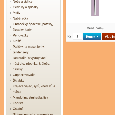
Nože a vidlice
Cedníky a špičáky
Metly
Naběračky
Obracečky, špachtle, patetky,
Cena: 544,-
škrabky, karty
Pěnovačky
Ks
Kleště
Paličky na maso, jehly,
tenderizery
Dekorační a vykrajovací
nástroje, zdobítka, kráječe,
děličky
Odpeckovávače
Škrabky
Kráječe vajec, sýrů, knedlíků a
másla
Mandolíny, struhadla, lisy
Kopista
Ostatní
Stojany na nože, magnetické