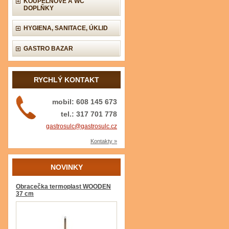
KOUPELNOVÉ A WC
DOPLŇKY
HYGIENA, SANITACE, ÚKLID
GASTRO BAZAR
RYCHLÝ KONTAKT
mobil: 608 145 673
tel.: 317 701 778
gastrosulc@gastrosulc.cz
Kontakty »
NOVINKY
Obracečka termoplast WOODEN
37 cm