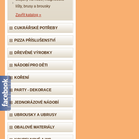
lišty, brusy a brousky
Zavřít katalog »
CUKRÁŘSKÉ POTŘEBY
PIZZA PŘÍSLUŠENSTVÍ
DŘEVĚNÉ VÝROBKY
NÁDOBÍ PRO DĚTI
KOŘENÍ
PARTY - DEKORACE
JEDNORÁZOVÉ NÁDOBÍ
UBROUSKY A UBRUSY
OBALOVÉ MATERIÁLY