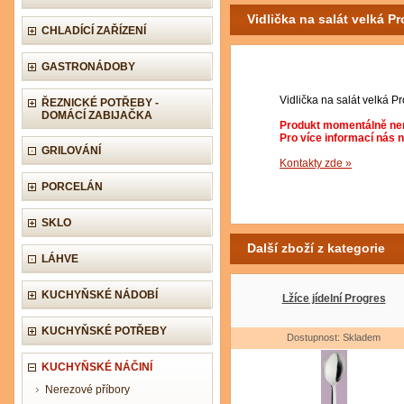
Vidlička na salát velká P
CHLADÍCÍ ZAŘÍZENÍ
GASTRONÁDOBY
Vidlička na salát velká P
ŘEZNICKÉ POTŘEBY -
DOMÁCÍ ZABIJAČKA
Produkt momentálně nen
Pro více informací nás 
GRILOVÁNÍ
Kontakty zde »
PORCELÁN
SKLO
Další zboží z kategorie
LÁHVE
KUCHYŇSKÉ NÁDOBÍ
Lžíce jídelní Progres
KUCHYŇSKÉ POTŘEBY
Dostupnost: Skladem
KUCHYŇSKÉ NÁČINÍ
Nerezové příbory