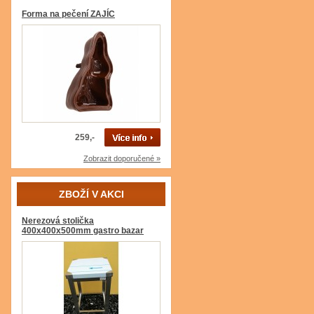
Forma na pečení ZAJÍC
259,-
Zobrazit doporučené »
ZBOŽÍ V AKCI
Nerezová stolička
400x400x500mm gastro bazar