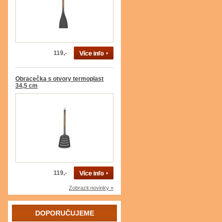
119,-
Obracečka s otvory termoplast
34,5 cm
119,-
Zobrazit novinky »
DOPORUČUJEME