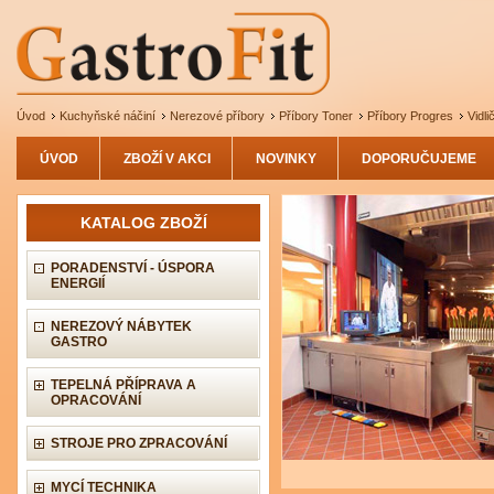
Úvod
Kuchyňské náčiní
Nerezové příbory
Příbory Toner
Příbory Progres
Vidl
ÚVOD
ZBOŽÍ V AKCI
NOVINKY
DOPORUČUJEME
KATALOG ZBOŽÍ
PORADENSTVÍ - ÚSPORA
ENERGIÍ
NEREZOVÝ NÁBYTEK
GASTRO
TEPELNÁ PŘÍPRAVA A
OPRACOVÁNÍ
STROJE PRO ZPRACOVÁNÍ
MYCÍ TECHNIKA